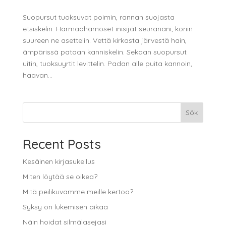
Suopursut tuoksuvat poimin, rannan suojasta
etsiskelin. Harmaahamoset inisijät seuranani, koriin
suureen ne asettelin. Vettä kirkasta järvestä hain,
ämpärissä pataan kanniskelin. Sekaan suopursut
uitin, tuoksuyrtit levittelin. Padan alle puita kannoin,
haavan...
Sök
Recent Posts
Kesäinen kirjasukellus
Miten löytää se oikea?
Mitä peilikuvamme meille kertoo?
Syksy on lukemisen aikaa
Näin hoidat silmälasejasi