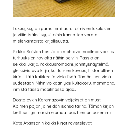
Lukusyksy on parhaimmillaan. Toimivien lukulasien
ja viltin lisäksi syysiltoihin kannattaa varata
mielenkiintoista kirjallisuutta.
Pirkko Saision Passio on mahtava maailma: vaellus
turhuuksien roviolta näihin päiviin. Passio on
seikkailukirja, rakkausromaani, jännitysnäytelmä,
yleissivistävä kirja, kulttuurien kuvaus, historiallinen
kirja – tätä kaikkea ja vielä lisää. Tämän luen vielä
uudestaan. Mihin voikaan yksi kultakoru, mammona,
ihmistä tässä maailmassa ajaa..
Dostojevkin Karamazovin veljekset on must.
Kolmen pojan ja heidän isänsä tarina. Tämän kirjan
luettuani ymmärsin elämää taas hieman paremmin.
Kate Atkinsonin kaikki kirjat ravistelevat.