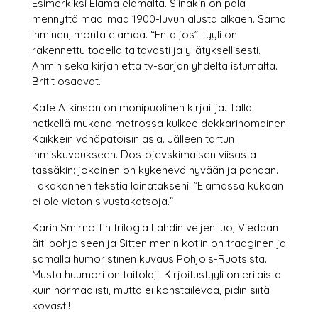
Esimerkiksi Elämä elämältä. Siinäkin on pala
mennyttä maailmaa 1900-luvun alusta alkaen. Sama
ihminen, monta elämää. “Entä jos”-tyyli on
rakennettu todella taitavasti ja yllätyksellisesti.
Ahmin sekä kirjan että tv-sarjan yhdeltä istumalta.
Britit osaavat.
Kate Atkinson on monipuolinen kirjailija. Tällä
hetkellä mukana metrossa kulkee dekkarinomainen
Kaikkein vähäpätöisin asia. Jälleen tartun
ihmiskuvaukseen. Dostojevskimaisen viisasta
tässäkin: jokainen on kykenevä hyvään ja pahaan.
Takakannen tekstiä lainatakseni: ”Elämässä kukaan
ei ole viaton sivustakatsoja.”
Karin Smirnoffin trilogia Lähdin veljen luo, Viedään
äiti pohjoiseen ja Sitten menin kotiin on traaginen ja
samalla humoristinen kuvaus Pohjois-Ruotsista.
Musta huumori on taitolaji. Kirjoitustyyli on erilaista
kuin normaalisti, mutta ei konstailevaa, pidin siitä
kovasti!