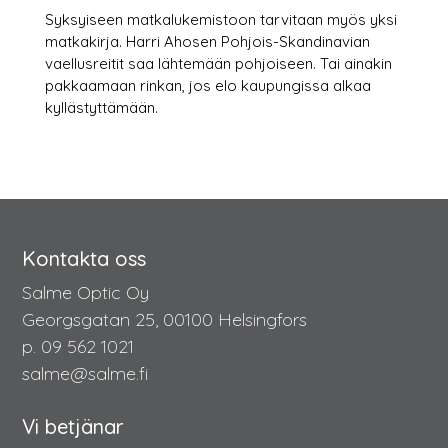
Syksyiseen matkalukemistoon tarvitaan myös yksi
matkakirja. Harri Ahosen Pohjois-Skandinavian
vaellusreitit saa lähtemään pohjoiseen. Tai ainakin
pakkaamaan rinkan, jos elo kaupungissa alkaa
kyllästyttämään.
Kontakta oss
Salme Optic Oy
Georgsgatan 25, 00100 Helsingfors
p. 09 562 1021
salme@salme.fi
Vi betjänar