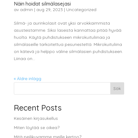
Näin hoidat silmälasejasi
av
admin
|
aug 29, 2023
|
Uncategorized
Silmä- ja aurinkolasit ovat yksi arvokkaimmista
asusteistamme. Siksi laseista kannattaa pitää hyvää
huolta. Käytä puhdistukseen mikrokuituliinaa ja
silmälaseille tarkoitettua pesunestettä. Mikrokuituliina
on kätevä ja helppo väline silmälasien puhdistukseen.
Liinaa on...
« Äldre inlägg
Sök
Recent Posts
Kesäinen kirjasukellus
Miten löytää se oikea?
Mitä peilikuvamme meille kertoo?