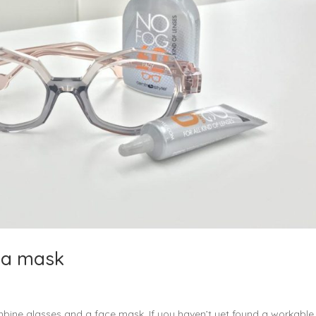
 a mask
bine glasses and a face mask. If you haven’t yet found a workable