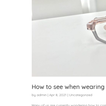
How to see when wearing
by
admin
|
Apr 8, 2021
|
Uncategorized
Many of us are currently wondering how to com