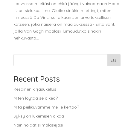
Louvressa mieltäsi on ehkä jäänyt vaivaamaan Mona
Lisan sielukas ilme. Oletko sinäkin miettinyt, miten
ihmeessä Da Vinci sai aikaan sen arvoituksellisen
katseen, joka naisella on maalauksessa? Entä värit,
joilla Van Gogh maalasi, lumoudutko sinäkin
hehkuvasta...
Etsi
Recent Posts
Kesäinen kirjasukellus
Miten löytää se oikea?
Mitä peilikuvamme meille kertoo?
Syksy on lukemisen aikaa
Näin hoidat silmälasejasi