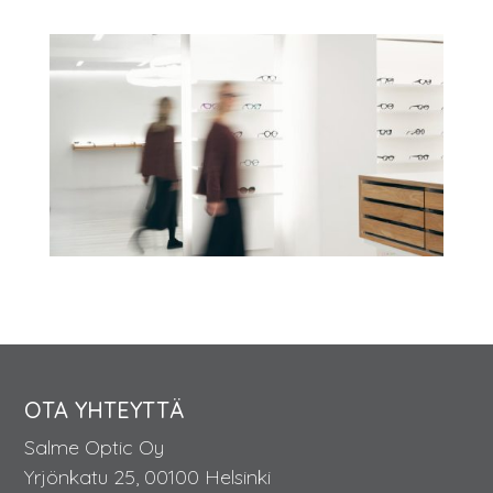
OTA YHTEYTTÄ
Salme Optic Oy
Yrjönkatu 25, 00100 Helsinki