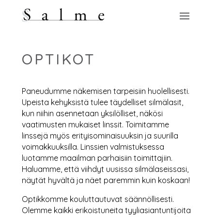
OPTIKOT
Paneudumme näkemisen tarpeisiin huolellisesti.
Upeista kehyksistä tulee täydelliset silmälasit,
kun niihin asennetaan yksilölliset, näkösi
vaatimusten mukaiset linssit. Toimitamme
linssejä myös erityisominaisuuksin ja suurilla
voimakkuuksilla. Linssien valmistuksessa
luotamme maailman parhaisiin toimittajiin.
Haluamme, että viihdyt uusissa silmälaseissasi,
näytät hyvältä ja näet paremmin kuin koskaan!
Optikkomme kouluttautuvat säännöllisesti.
Olemme kaikki erikoistuneita tyyliasiantuntijoita