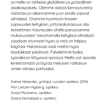
ja meille on tärkeää yksilöllinen ja ystävällinen
asiakaspalvelu. Olemme aidosti kiinnostuneita
näöstäsi ja rakennamme juuri sinulle sopivat
silmälasit. Otamme huomioon linssien
sopivuuden kehyksiin, jotta kokonaisuus olisi
esteettinen. Kauneuden ohella panostamme
mukavuuteen: taivuttamalla kehyksiä silmälasit
saadaan istumaan hyvin ja niitä on helppo
käyttää. Halutessasi saat meiltä myös
laadukkaat piilolinssit. Palvelemme lisäksi
työnäköön liittyvissä asioissa. Meillä voit asioida
kiireettömästi ja löytää mieluisen ratkaisun
omien silmiesi parhaaksi.
Salme Helander, yrittäjä, vuoden optikko 2006
Pilvi Lietzen-Nyberg, optikko
Sonja Mustamo, optikko
Saara Humalajärvi, optikko