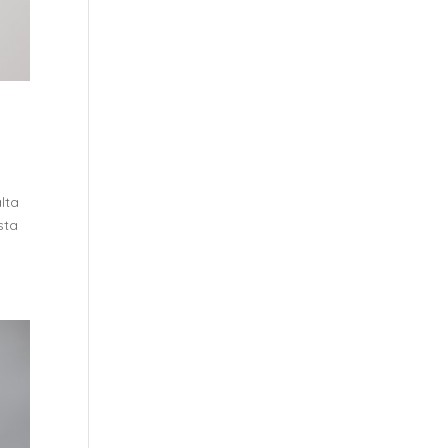
lta
sta