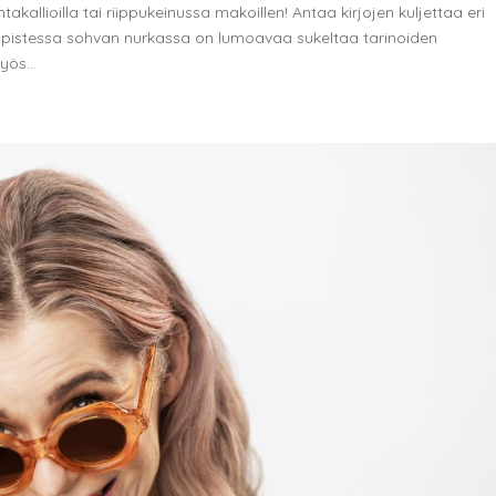
allioilla tai riippukeinussa makoillen! Antaa kirjojen kuljettaa eri
opistessa sohvan nurkassa on lumoavaa sukeltaa tarinoiden
ös...