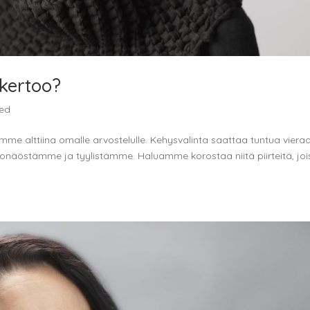
 kertoo?
zed
mme alttiina omalle arvostelulle. Kehysvalinta saattaa tuntua vieraa
lkonäöstämme ja tyylistämme. Haluamme korostaa niitä piirteitä, joi