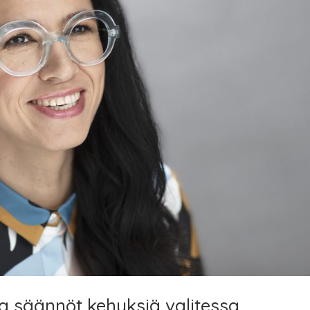
 säännöt kehyksiä valitessa