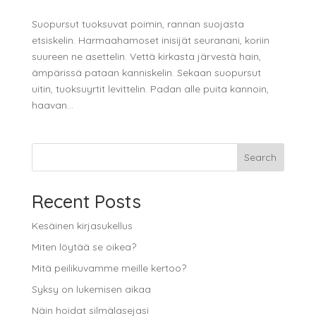
Suopursut tuoksuvat poimin, rannan suojasta
etsiskelin. Harmaahamoset inisijät seuranani, koriin
suureen ne asettelin. Vettä kirkasta järvestä hain,
ämpärissä pataan kanniskelin. Sekaan suopursut
uitin, tuoksuyrtit levittelin. Padan alle puita kannoin,
haavan...
Search
Recent Posts
Kesäinen kirjasukellus
Miten löytää se oikea?
Mitä peilikuvamme meille kertoo?
Syksy on lukemisen aikaa
Näin hoidat silmälasejasi