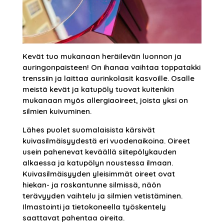
Kevät tuo mukanaan heräilevän luonnon ja
auringonpaisteen! On ihanaa vaihtaa toppatakki
trenssiin ja laittaa aurinkolasit kasvoille. Osalle
meistä kevät ja katupöly tuovat kuitenkin
mukanaan myös allergiaoireet, joista yksi on
silmien kuivuminen.
Lähes puolet suomalaisista kärsivät
kuivasilmäisyydestä eri vuodenaikoina. Oireet
usein pahenevat keväällä siitepölykauden
alkaessa ja katupölyn noustessa ilmaan.
Kuivasilmäisyyden yleisimmät oireet ovat
hiekan- ja roskantunne silmissä, näön
terävyyden vaihtelu ja silmien vetistäminen.
Ilmastointi ja tietokoneella työskentely
saattavat pahentaa oireita.