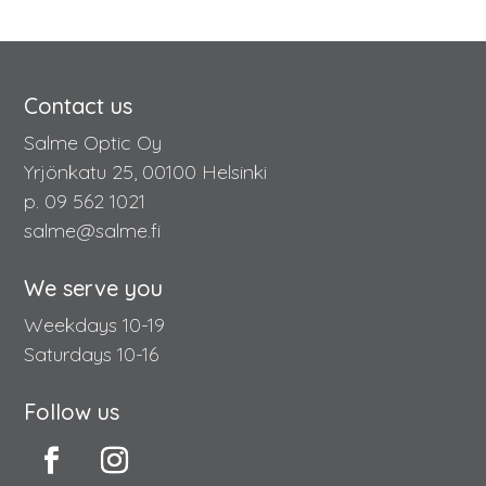
Contact us
Salme Optic Oy
Yrjönkatu 25, 00100 Helsinki
p. 09 562 1021
salme@salme.fi
We serve you
Weekdays 10-19
Saturdays 10-16
Follow us