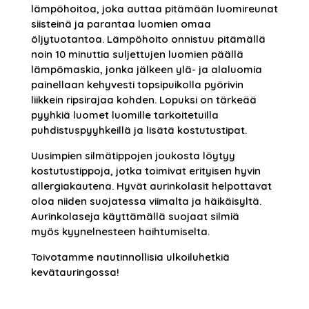
lämpöhoitoa, joka auttaa pitämään luomireunat
siisteinä ja parantaa luomien omaa
öljytuotantoa. Lämpöhoito onnistuu pitämällä
noin 10 minuttia suljettujen luomien päällä
lämpömaskia, jonka jälkeen ylä- ja alaluomia
painellaan kehyvesti topsipuikolla pyörivin
liikkein ripsirajaa kohden. Lopuksi on tärkeää
pyyhkiä luomet luomille tarkoitetuilla
puhdistuspyyhkeillä ja lisätä kostutustipat.
Uusimpien silmätippojen joukosta löytyy
kostutustippoja, jotka toimivat erityisen hyvin
allergiakautena. Hyvät aurinkolasit helpottavat
oloa niiden suojatessa viimalta ja häikäisyltä.
Aurinkolaseja käyttämällä suojaat silmiä
myös kyynelnesteen haihtumiselta.
Toivotamme nautinnollisia ulkoiluhetkiä
kevätauringossa!