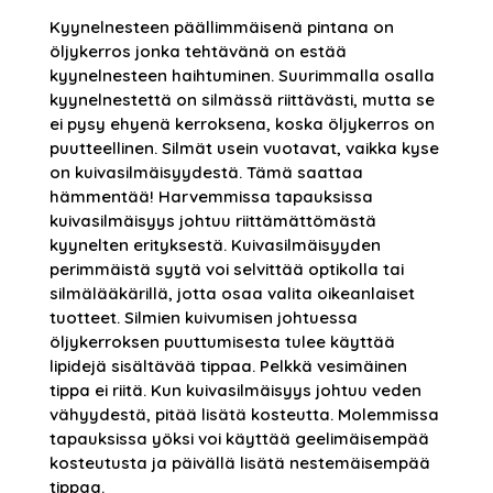
Kyynelnesteen päällimmäisenä pintana on
öljykerros jonka tehtävänä on estää
kyynelnesteen haihtuminen. Suurimmalla osalla
kyynelnestettä on silmässä riittävästi, mutta se
ei pysy ehyenä kerroksena, koska öljykerros on
puutteellinen. Silmät usein vuotavat, vaikka kyse
on kuivasilmäisyydestä. Tämä saattaa
hämmentää! Harvemmissa tapauksissa
kuivasilmäisyys johtuu riittämättömästä
kyynelten erityksestä. Kuivasilmäisyyden
perimmäistä syytä voi selvittää optikolla tai
silmälääkärillä, jotta osaa valita oikeanlaiset
tuotteet. Silmien kuivumisen johtuessa
öljykerroksen puuttumisesta tulee käyttää
lipidejä sisältävää tippaa. Pelkkä vesimäinen
tippa ei riitä. Kun kuivasilmäisyys johtuu veden
vähyydestä, pitää lisätä kosteutta. Molemmissa
tapauksissa yöksi voi käyttää geelimäisempää
kosteutusta ja päivällä lisätä nestemäisempää
tippaa.