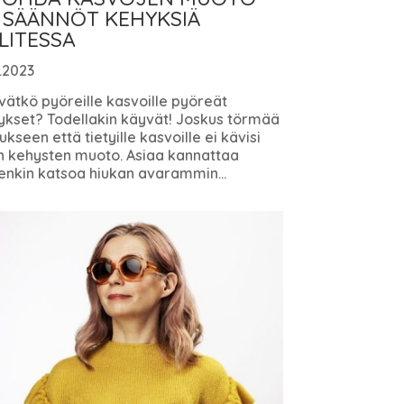
 SÄÄNNÖT KEHYKSIÄ
LITESSA
.2023
ätkö pyöreille kasvoille pyöreät
ykset? Todellakin käyvät! Joskus törmää
ukseen että tietyille kasvoille ei kävisi
in kehysten muoto. Asiaa kannattaa
enkin katsoa hiukan avarammin...