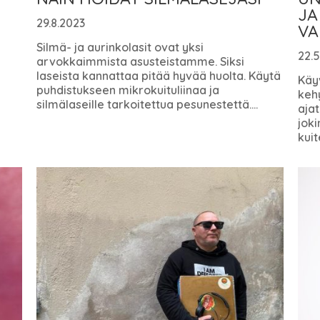
JA
29.8.2023
VA
Silmä- ja aurinkolasit ovat yksi
22.5
arvokkaimmista asusteistamme. Siksi
laseista kannattaa pitää hyvää huolta. Käytä
Käyv
puhdistukseen mikrokuituliinaa ja
keh
silmälaseille tarkoitettua pesunestettä....
ajat
jok
kuit