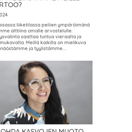
RTOO?
2024
isassa liiketilassa peilien ympäröimänä
me alttiina omalle arvostelulle.
svalinta saattaa tuntua vieraalta ja
ukavalta. Meillä kaikilla on mielikuva
onäöstämme ja tyylistämme....
OHDA KASVOJEN MUOTO