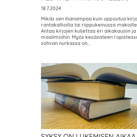
18.7.2024
Mikäs sen ihanampaa kuin uppoutua kirj
rantakallioilla tai riippukeinussa makoille
Antaa kirjojen kuljettaa eri aikakausiin ja
maailmoihin. Myös kesäsateen ropistess
sohvan nurkassa on...
SYKSY ON LUKEMISEN AIKAA