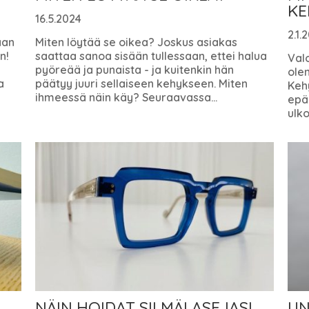
KE
16.5.2024
2.1.
aan
Miten löytää se oikea? Joskus asiakas
n!
saattaa sanoa sisään tullessaan, ettei halua
Valo
pyöreää ja punaista ­- ja kuitenkin hän
olem
a
päätyy juuri sellaiseen kehykseen. Miten
Kehy
ihmeessä näin käy? Seuraavassa...
epäm
ulk
NÄIN HOIDAT SILMÄLASEJASI
UN